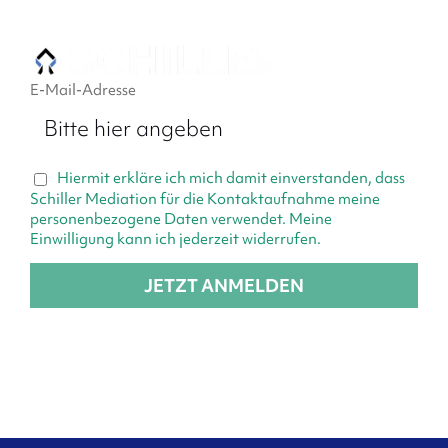
Zum
Inhalt
springen
Tog
E-Mail-Adresse
Nav
Über Mich
Hiermit erkläre ich mich damit einverstanden, dass
Leistungen
Schiller Mediation für die Kontaktaufnahme meine
personenbezogene Daten verwendet. Meine
Einwilligung kann ich jederzeit widerrufen.
Blog